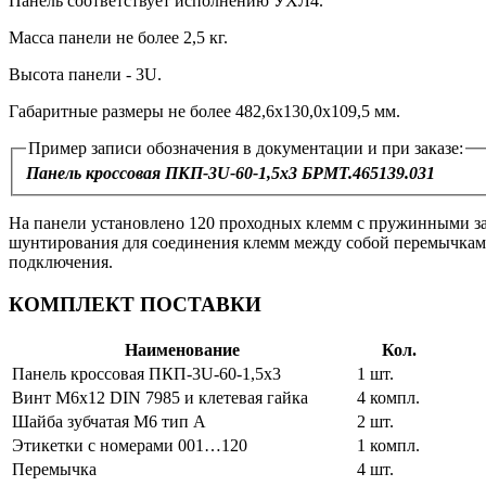
Панель соответствует исполнению УХЛ4.
Масса панели не более 2,5 кг.
Высота панели - 3U.
Габаритные размеры не более 482,6х130,0х109,5 мм.
Пример записи обозначения в документации и при заказе:
Панель кроссовая ПКП-3U-60-1,5х3 БРМТ.465139.031
На панели установлено 120 проходных клемм с пружинными з
шунтирования для соединения клемм между собой перемычками
подключения.
КОМПЛЕКТ ПОСТАВКИ
Наименование
Кол.
Панель кроссовая ПКП-3U-60-1,5х3
1 шт.
Винт М6х12 DIN 7985 и клетевая гайка
4 компл.
Шайба зубчатая М6 тип А
2 шт.
Этикетки с номерами 001…120
1 компл.
Перемычка
4 шт.