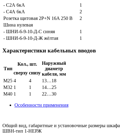
- С2А 6кА
1
- С4А 6кА
2
Розетка щитовая 2P+N 16A 250 В
2
Шина нулевая
- ШНИ-6-9-10-Д-С синяя
1
- ШНИ-6-9-10-Д-Ж жёлтая
1
Характеристики кабельных вводов
Наружный
Кол., шт.
Тип
диаметр
сверху
снизу
кабеля, мм
M25
4
4
13…18
M32
1
1
14…25
M40
1
1
22…30
Особенности применения
Общий вид, габаритные и установочные размеры шкафа
ШВН‑тип 1-НЕРЖ