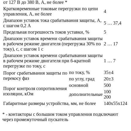
от 127 В до 380 В, А, не более *
Кратковременные токовые перегрузки по цепи
4
управления, А, не более
Диапазон уставок тока срабатывания защиты, А,
5 … 37,4
с шагом 0,2 А
Предельная погрешность токов уставки, %
5
Диапазон уставок времени срабатывания защиты
в рабочем режиме двигателя (перегрузка 30% по
2 … 17
току), с, с шагом 1 с
Диапазон уставок времени срабатывания защиты
в рабочем режиме двигателя при 6-кратной
1 … 7
перегрузке по току, с
по току, %
35±4
Порог срабатывания защиты по
перекосу фаз
по углу, град
20±3
основной
500
Порог контроля сопротивления
100
изоляции, кОм
дополнительные
200
Габаритные размеры устройства, мм, не более
140x55x124
* - контакторы с большим током управления подключают
через промежуточный пускатель