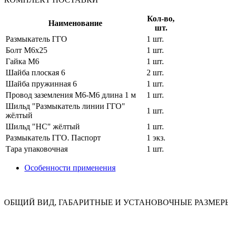
Кол-во,
Наименование
шт.
Размыкатель ГГО
1 шт.
Болт М6х25
1 шт.
Гайка М6
1 шт.
Шайба плоская 6
2 шт.
Шайба пружинная 6
1 шт.
Провод заземления М6-М6 длина 1 м
1 шт.
Шильд "Размыкатель линии ГГО"
1 шт.
жёлтый
Шильд "НС" жёлтый
1 шт.
Размыкатель ГГО. Паспорт
1 экз.
Тара упаковочная
1 шт.
Особенности применения
ОБЩИЙ ВИД, ГАБАРИТНЫЕ И УСТАНОВОЧНЫЕ РАЗМЕР