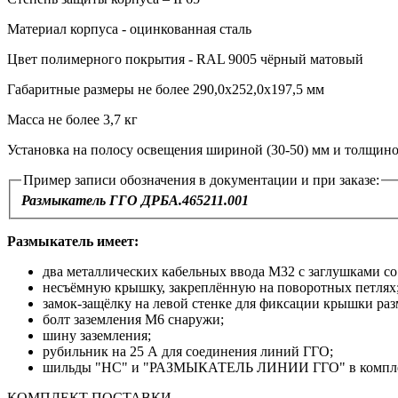
Материал корпуса - оцинкованная сталь
Цвет полимерного покрытия - RAL 9005 чёрный матовый
Габаритные размеры не более 290,0х252,0х197,5 мм
Масса не более 3,7 кг
Установка на полосу освещения шириной (30-50) мм и толщино
Пример записи обозначения в документации и при заказе:
Размыкатель ГГО ДРБА.465211.001
Размыкатель имеет:
два металлических кабельных ввода М32 с заглушками со
несъёмную крышку, закреплённую на поворотных петлях
замок-защёлку на левой стенке для фиксации крышки раз
болт заземления М6 снаружи;
шину заземления;
рубильник на 25 А для соединения линий ГГО;
шильды "НС" и "РАЗМЫКАТЕЛЬ ЛИНИИ ГГО" в компле
КОМПЛЕКТ ПОСТАВКИ