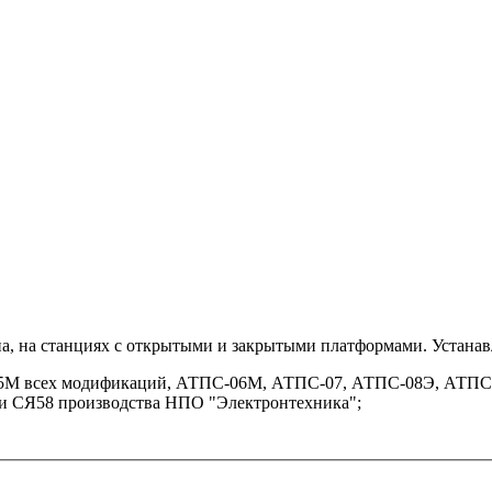
ена, на станциях с открытыми и закрытыми платформами. Устана
05М всех модификаций, АТПС-06М, АТПС-07, АТПС-08Э, АТПС-
и СЯ58 производства НПО "Электронтехника";