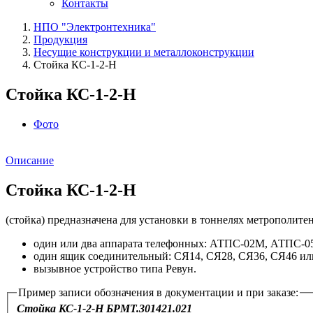
Контакты
НПО "Электронтехника"
Продукция
Несущие конструкции и металлоконструкции
Стойка КС-1-2-Н
Стойка КС-1-2-Н
Фото
Описание
Стойка КС-1-2-Н
(стойка) предназначена для установки в тоннелях метрополит
один или два аппарата телефонных: АТПС-02М, АТПС-
один ящик соединительный: СЯ14, СЯ28, СЯ36, СЯ46 ил
вызывное устройство типа Ревун.
Пример записи обозначения в документации и при заказе:
Стойка КС-1-2-Н БРМТ.301421.021