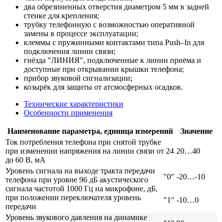
два обрезиненных отверстия диаметром 5 мм в задней
стенке для крепления;
трубку телефонную с возможностью оперативной
замены в процессе эксплуатации;
клеммы с пружинными контактами типа Push–In для
подключения линии связи;
гнёзда "ЛИНИЯ", подключенные к линии приёма и
доступные при открывании крышки телефона;
прибор звуковой сигнализации;
козырёк для защиты от атсмосферных осадков.
Технические характеристики
Особенности применения
Наименование параметра, единица измерений
Значение
Ток потребления телефона при снятой трубке
при изменении напряжения на линии связи от 24
20…40
до 60 В, мА
Уровень сигнала на выходе тракта передачи
"0"
-20…-10
телефона при уровне 96 дБ акустического
сигнала частотой 1000 Гц на микрофоне, дБ,
при положении переключателя уровень
"1"
-10…0
передачи
Уровень звукового давления на динамике