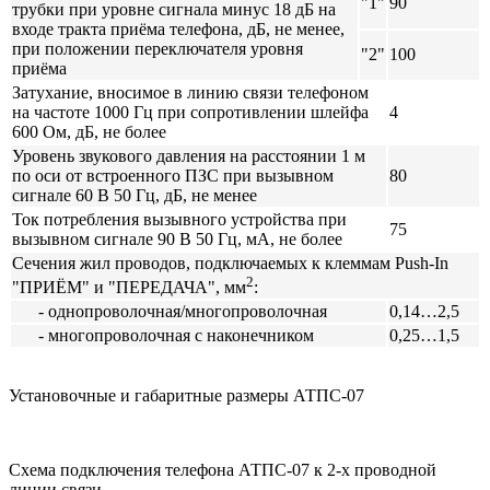
"1"
90
трубки при уровне сигнала минус 18 дБ на
входе тракта приёма телефона, дБ, не менее,
при положении переключателя уровня
"2"
100
приёма
Затухание, вносимое в линию связи телефоном
на частоте 1000 Гц при сопротивлении шлейфа
4
600 Ом, дБ, не более
Уровень звукового давления на расстоянии 1 м
по оси от встроенного ПЗС при вызывном
80
сигнале 60 В 50 Гц, дБ, не менее
Ток потребления вызывного устройства при
75
вызывном сигнале 90 В 50 Гц, мА, не более
Сечения жил проводов, подключаемых к клеммам Push-In
2
"ПРИЁМ" и "ПЕРЕДАЧА", мм
:
- однопроволочная/многопроволочная
0,14…2,5
- многопроволочная с наконечником
0,25…1,5
Установочные и габаритные размеры АТПС-07
Схема подключения телефона АТПС-07 к 2-х проводной
линии связи