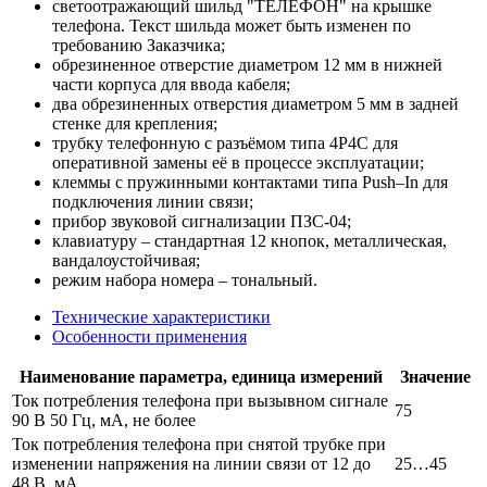
светоотражающий шильд "ТЕЛЕФОН" на крышке
телефона. Текст шильда может быть изменен по
требованию Заказчика;
обрезиненное отверстие диаметром 12 мм в нижней
части корпуса для ввода кабеля;
два обрезиненных отверстия диаметром 5 мм в задней
стенке для крепления;
трубку телефонную с разъёмом типа 4Р4С для
оперативной замены её в процессе эксплуатации;
клеммы с пружинными контактами типа Push–In для
подключения линии связи;
прибор звуковой сигнализации ПЗС-04;
клавиатуру – стандартная 12 кнопок, металлическая,
вандалоустойчивая;
режим набора номера – тональный.
Технические характеристики
Особенности применения
Наименование параметра, единица измерений
Значение
Ток потребления телефона при вызывном сигнале
75
90 В 50 Гц, мА, не более
Ток потребления телефона при снятой трубке при
изменении напряжения на линии связи от 12 до
25…45
48 В, мА