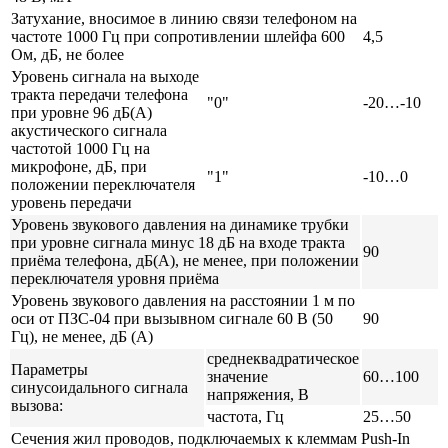
Затухание, вносимое в линию связи телефоном на
частоте 1000 Гц при сопротивлении шлейфа 600
4,5
Ом, дБ, не более
Уровень сигнала на выходе
тракта передачи телефона
"0"
-20…-10
при уровне 96 дБ(А)
акустического сигнала
частотой 1000 Гц на
микрофоне, дБ, при
"1"
-10…0
положении переключателя
уровень передачи
Уровень звукового давления на динамике трубки
при уровне сигнала минус 18 дБ на входе тракта
90
приёма телефона, дБ(А), не менее, при положении
переключателя уровня приёма
Уровень звукового давления на расстоянии 1 м по
оси от ПЗС-04 при вызывном сигнале 60 В (50
90
Гц), не менее, дБ (А)
среднеквадратическое
Параметры
значение
60…100
синусоидального сигнала
напряжения, В
вызова:
частота, Гц
25…50
Сечения жил проводов, подключаемых к клеммам Push-In