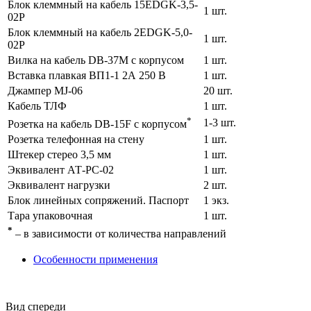
Блок клеммный на кабель 15EDGK-3,5-
1 шт.
02P
Блок клеммный на кабель 2EDGK-5,0-
1 шт.
02P
Вилка на кабель DB-37M с корпусом
1 шт.
Вставка плавкая ВП1-1 2А 250 В
1 шт.
Джампер MJ-06
20 шт.
Кабель ТЛФ
1 шт.
*
1-3 шт.
Розетка на кабель DB-15F с корпусом
Розетка телефонная на стену
1 шт.
Штекер стерео 3,5 мм
1 шт.
Эквивалент АТ-РС-02
1 шт.
Эквивалент нагрузки
2 шт.
Блок линейных сопряжений. Паспорт
1 экз.
Тара упаковочная
1 шт.
*
– в зависимости от количества направлений
Особенности применения
Вид спереди