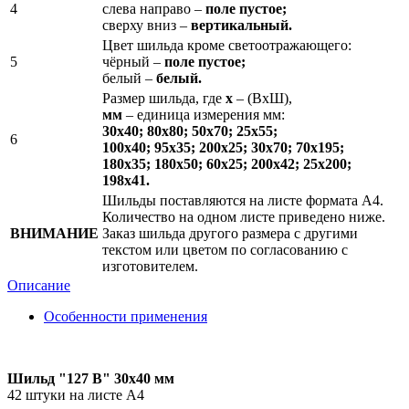
4
слева направо –
поле пустое;
сверху вниз –
вертикальный.
Цвет шильда кроме светоотражающего:
5
чёрный –
поле пустое;
белый –
белый.
Размер шильда, где
х
– (ВхШ),
мм
– единица измерения мм:
30х40; 80х80; 50х70; 25х55;
6
100х40; 95х35; 200х25; 30х70; 70х195;
180х35; 180х50; 60х25; 200х42; 25х200;
198х41.
Шильды поставляются на листе формата А4.
Количество на одном листе приведено ниже.
ВНИМАНИЕ
Заказ шильда другого размера с другими
текстом или цветом по согласованию с
изготовителем.
Описание
Особенности применения
Шильд "127 В" 30х40 мм
42 штуки на листе А4