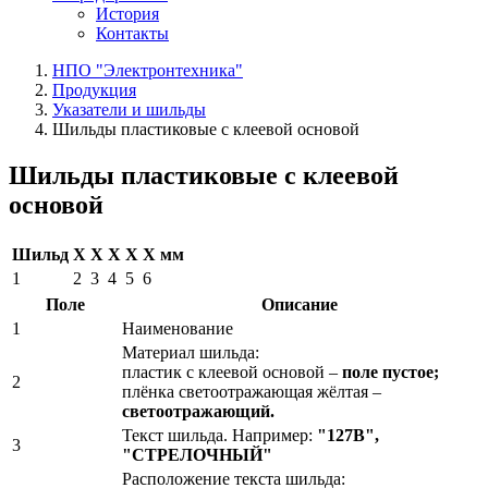
История
Контакты
НПО "Электронтехника"
Продукция
Указатели и шильды
Шильды пластиковые с клеевой основой
Шильды пластиковые с клеевой
основой
Шильд
Х
Х
Х
Х
Х мм
1
2
3
4
5
6
Поле
Описание
1
Наименование
Материал шильда:
пластик с клеевой основой –
поле пустое;
2
плёнка светоотражающая жёлтая –
светоотражающий.
Текст шильда. Например:
"127В",
3
"СТРЕЛОЧНЫЙ"
Расположение текста шильда: