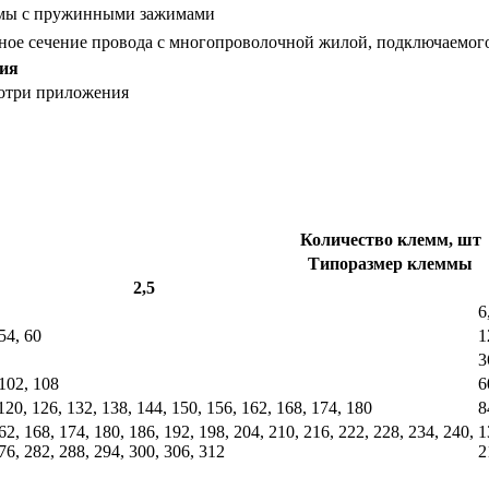
мы с пружинными зажимами
ное сечение провода с многопроволочной жилой, подключаемого
ния
мотри приложения
Количество клемм, шт
Типоразмер клеммы
2,5
6
 54, 60
1
3
 102, 108
6
 120, 126, 132, 138, 144, 150, 156, 162, 168, 174, 180
8
62, 168, 174, 180, 186, 192, 198, 204, 210, 216, 222, 228, 234, 240,
1
76, 282, 288, 294, 300, 306, 312
2