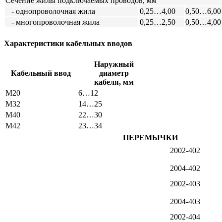
Сечение жилы подключаемых проводов, мм
- однопроволочная жила
0,25…4,00
0,50…6,00
- многопроволочная жила
0,25…2,50
0,50…4,00
Характеристики кабельных вводов
Наружный
Кабельный ввод
диаметр
кабеля, мм
М20
6…12
М32
14…25
М40
22…30
М42
23…34
ПЕРЕМЫЧКИ
2002-402
2004-402
2002-403
2004-403
2002-404