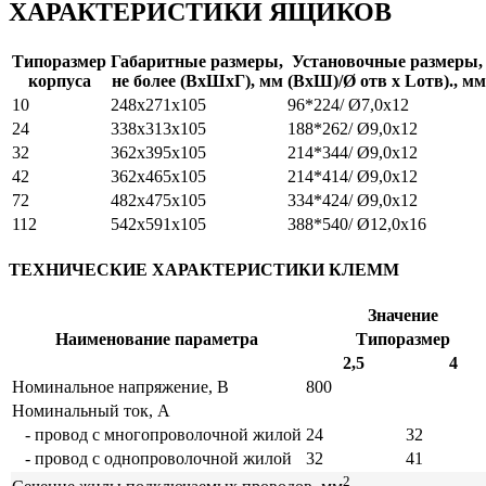
ХАРАКТЕРИСТИКИ ЯЩИКОВ
Типоразмер
Габаритные размеры,
Установочные размеры,
корпуса
не более (ВхШхГ), мм
(ВхШ)/Ø отв х Lотв)., мм
10
248х271х105
96*224/ Ø7,0х12
24
338х313х105
188*262/ Ø9,0х12
32
362х395х105
214*344/ Ø9,0х12
42
362х465х105
214*414/ Ø9,0х12
72
482х475х105
334*424/ Ø9,0х12
112
542х591х105
388*540/ Ø12,0х16
ТЕХНИЧЕСКИЕ ХАРАКТЕРИСТИКИ КЛЕММ
Значение
Наименование параметра
Типоразмер
2,5
4
Номинальное напряжение, В
800
Номинальный ток, А
- провод с многопроволочной жилой
24
32
- провод с однопроволочной жилой
32
41
2