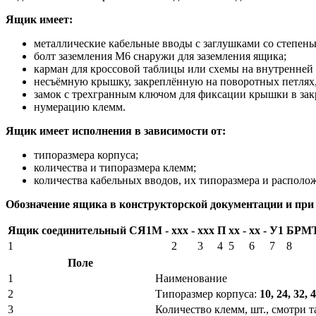
Ящик имеет:
металлические кабельные вводы с заглушками со степень
болт заземления М6 снаружи для заземления ящика;
карман для кроссовой таблицы или схемы на внутренней
несъёмную крышку, закреплённую на поворотных петлях
замок с трехгранным ключом для фиксации крышки в за
нумерацию клемм.
Ящик имеет исполнения в зависимости от:
типоразмера корпуса;
количества и типоразмера клемм;
количества кабельных вводов, их типоразмера и располо
Обозначение ящика в конструкторской документации и при 
Ящик соединительный СЯ1М
-
ххх
-
хxх
П
хx
-
хx
-
У1
БРМТ.
1
2
3
4
5
6
7
8
Поле
1
Наименование
2
Типоразмер корпуса:
10, 24, 32, 
3
Количество клемм, шт., смотри 