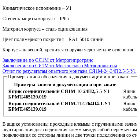
Климатическое исполнение – У1
Степень защиты корпуса – IP65
Материал корпуса – сталь оцинкованная
Цвет полимерного покрытия – RAL 5010 синий
Корпус – навесной, крепится снаружи через четыре отверстия
Заключение по СЯ1М от Метрогипротранс
Заключение по СЯ1М от Московского Метрополитена
Отчет по результатам опытноrо монтажа СЯ1М-24-34П2,5-5-У1
Пример записи обозначения в документации и при заказе:
Примеры записи в документации и при заказе
Ящик соединительный СЯ1М‑10‑24П2,5‑5‑У1
Ящик 
БРМТ.465139.019
кабел
Ящик соединительный СЯ1М‑112‑264П4‑1‑У1
Ящик 
БРМТ.465139.019
кабел
В ящике установлены проходные клеммы с пружинными зажима
шунтирования для соединения клемм между собой перемычками
подключения со стороны линии и две точки подключения со с