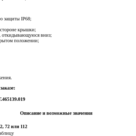
ю защиты IP68;
 стороне крышки;
, откидывающуюся вниз;
крытом положении;
жения.
заказе:
465139.019
Описание и возможные значения
42, 72 или 112
таблицу